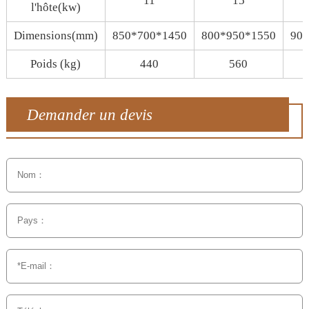
11
15
l'hôte(kw)
Dimensions(mm)
850*700*1450
800*950*1550
900
Poids (kg)
440
560
Demander un devis