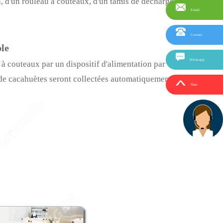
, d'un rouleau à couteaux, d'un tamis de décharge et
E-mail
Contact
le
Whatsapp
à couteaux par un dispositif d'alimentation par
 de cacahuètes seront collectées automatiquement à
Haut