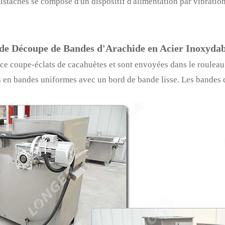
staches se compose d'un dispositif d'alimentation par vibration
de Découpe de Bandes d'Arachide en Acier Inoxydab
ce coupe-éclats de cacahuètes et sont envoyées dans le rouleau 
es en bandes uniformes avec un bord de bande lisse. Les bandes