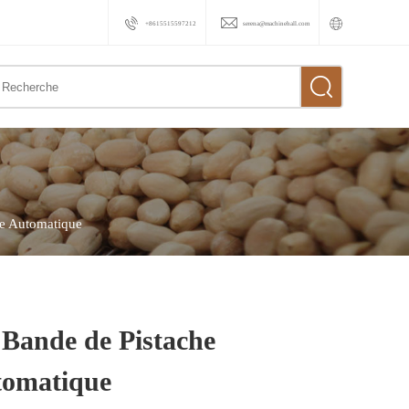
+8615515597212
serena@machinehall.com
e Automatique
Bande de Pistache
tomatique