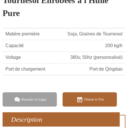
Tournesol Enrobées à l'Huile
Pure
Matière première
Soja, Graines de Tournesol
Capacité
200 kg/h
Voltage
380v, 50hz (personnalisé)
Port de chargement
Port de Qingdao
Bavarder en Ligne
Obtenir le Prix
Description